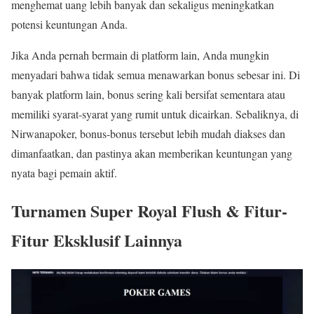
menghemat uang lebih banyak dan sekaligus meningkatkan
potensi keuntungan Anda.
Jika Anda pernah bermain di platform lain, Anda mungkin
menyadari bahwa tidak semua menawarkan bonus sebesar ini. Di
banyak platform lain, bonus sering kali bersifat sementara atau
memiliki syarat-syarat yang rumit untuk dicairkan. Sebaliknya, di
Nirwanapoker, bonus-bonus tersebut lebih mudah diakses dan
dimanfaatkan, dan pastinya akan memberikan keuntungan yang
nyata bagi pemain aktif.
Turnamen Super Royal Flush & Fitur-
Fitur Eksklusif Lainnya