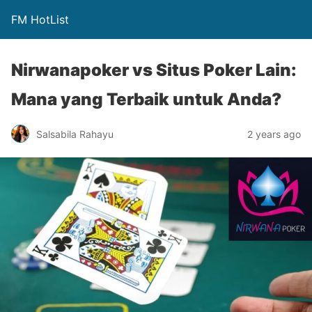
FM HotList
Nirwanapoker vs Situs Poker Lain:
Mana yang Terbaik untuk Anda?
Salsabila Rahayu
2 years ago