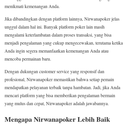
menikmati kemenangan Anda.
Jika dibandingkan dengan platform lainnya, Nirwanapoker jelas
unggul dalam hal ini. Banyak platform poker lain masih
mengalami keterlambatan dalam proses transaksi, yang bisa
menjadi pengalaman yang cukup mengecewakan, terutama ketika
Anda ingin segera memanfaatkan kemenangan Anda atau
mencoba permainan baru.
Dengan dukungan customer service yang responsif dan
profesional, Nirwanapoker memastikan bahwa setiap pemain
mendapatkan pelayanan terbaik tanpa hambatan. Jadi, jika Anda
mencari platform yang bisa memberikan pengalaman bermain
yang mulus dan cepat, Nirwanapoker adalah jawabannya.
Mengapa Nirwanapoker Lebih Baik