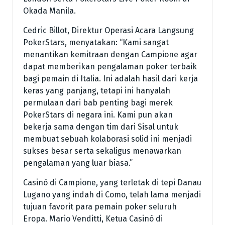
Okada Manila.
Cedric Billot, Direktur Operasi Acara Langsung
PokerStars, menyatakan: “Kami sangat
menantikan kemitraan dengan Campione agar
dapat memberikan pengalaman poker terbaik
bagi pemain di Italia. Ini adalah hasil dari kerja
keras yang panjang, tetapi ini hanyalah
permulaan dari bab penting bagi merek
PokerStars di negara ini. Kami pun akan
bekerja sama dengan tim dari Sisal untuk
membuat sebuah kolaborasi solid ini menjadi
sukses besar serta sekaligus menawarkan
pengalaman yang luar biasa.”
Casinò di Campione, yang terletak di tepi Danau
Lugano yang indah di Como, telah lama menjadi
tujuan favorit para pemain poker seluruh
Eropa. Mario Venditti, Ketua Casinò di