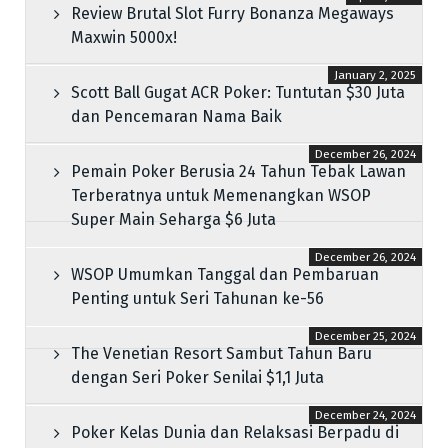
Review Brutal Slot Furry Bonanza Megaways
Maxwin 5000x!
January 2, 2025
Scott Ball Gugat ACR Poker: Tuntutan $30 Juta
dan Pencemaran Nama Baik
December 26, 2024
Pemain Poker Berusia 24 Tahun Tebak Lawan
Terberatnya untuk Memenangkan WSOP
Super Main Seharga $6 Juta
December 26, 2024
WSOP Umumkan Tanggal dan Pembaruan
Penting untuk Seri Tahunan ke-56
December 25, 2024
The Venetian Resort Sambut Tahun Baru
dengan Seri Poker Senilai $1,1 Juta
December 24, 2024
Poker Kelas Dunia dan Relaksasi Berpadu di