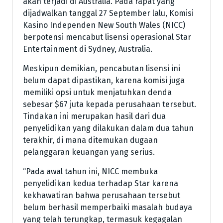
akan terjadi di Australia. Pada rapat yang
dijadwalkan tanggal 27 September lalu, Komisi
Kasino Independen New South Wales (NICC)
berpotensi mencabut lisensi operasional Star
Entertainment di Sydney, Australia.
Meskipun demikian, pencabutan lisensi ini
belum dapat dipastikan, karena komisi juga
memiliki opsi untuk menjatuhkan denda
sebesar $67 juta kepada perusahaan tersebut.
Tindakan ini merupakan hasil dari dua
penyelidikan yang dilakukan dalam dua tahun
terakhir, di mana ditemukan dugaan
pelanggaran keuangan yang serius.
“Pada awal tahun ini, NICC membuka
penyelidikan kedua terhadap Star karena
kekhawatiran bahwa perusahaan tersebut
belum berhasil memperbaiki masalah budaya
yang telah terungkap, termasuk kegagalan