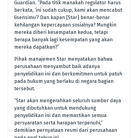
Guardian. “Pada titik manakah regulator harus
berkata, ‘ini sudah cukup, kami akan mencabut
lisensimu’? Dan kapan [Star] benar-benar
kehilangan kepercayaan sosialnya? Mungkin
mereka diberi kesempatan kedua, tetapi
berapa banyak lagi kesempatan yang akan
mereka dapatkan?”
Pihak manajemen Star menyatakan bahwa
perusahaan menyambut baik adanya
penyelidikan ini dan berkomitmen untuk patuh
pada hukum yang berlaku di negara bagian
tersebut.
“Star akan mengerahkan seluruh sumber daya
yang dibutuhkan untuk mendukung
penyelidikan ini dan memastikan semua
persyaratan serta harapan terpenuhi,”
demikian pernyataan resmi dari perusahaan
pada awal tahun ini.