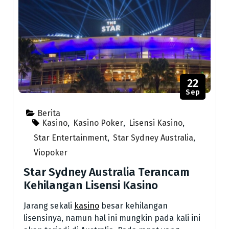
22
Sep
Berita
Kasino
,
Kasino Poker
,
Lisensi Kasino
,
Star Entertainment
,
Star Sydney Australia
,
Viopoker
Star Sydney Australia Terancam
Kehilangan Lisensi Kasino
Jarang sekali
kasino
besar kehilangan
lisensinya, namun hal ini mungkin pada kali ini