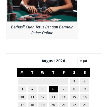
Berhasil Cuan Terus Dengan Bermain
Poker Online
August 2026
« Jul
M
T
W
T
F
S
S
1
2
3
4
5
6
7
8
9
10
11
12
13
14
15
16
17
18
19
20
21
22
23