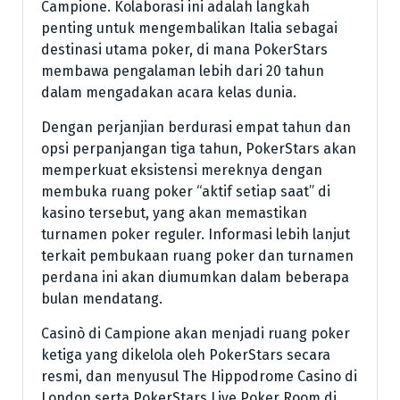
Campione. Kolaborasi ini adalah langkah
penting untuk mengembalikan Italia sebagai
destinasi utama poker, di mana PokerStars
membawa pengalaman lebih dari 20 tahun
dalam mengadakan acara kelas dunia.
Dengan perjanjian berdurasi empat tahun dan
opsi perpanjangan tiga tahun, PokerStars akan
memperkuat eksistensi mereknya dengan
membuka ruang poker “aktif setiap saat” di
kasino tersebut, yang akan memastikan
turnamen poker reguler. Informasi lebih lanjut
terkait pembukaan ruang poker dan turnamen
perdana ini akan diumumkan dalam beberapa
bulan mendatang.
Casinò di Campione akan menjadi ruang poker
ketiga yang dikelola oleh PokerStars secara
resmi, dan menyusul The Hippodrome Casino di
London serta PokerStars Live Poker Room di