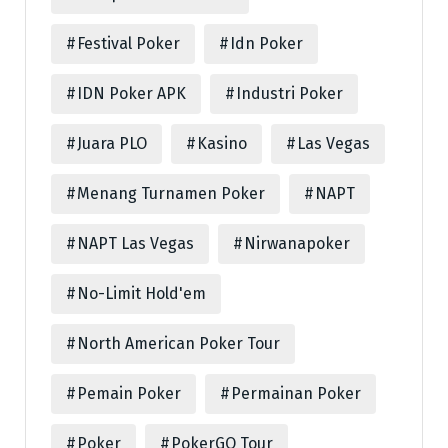
Festival Poker
Idn Poker
IDN Poker APK
Industri Poker
Juara PLO
Kasino
Las Vegas
Menang Turnamen Poker
NAPT
NAPT Las Vegas
Nirwanapoker
No-Limit Hold'em
North American Poker Tour
Pemain Poker
Permainan Poker
Poker
PokerGO Tour