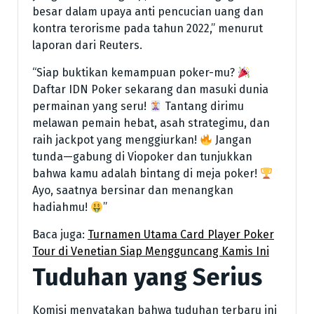
besar dalam upaya anti pencucian uang dan
kontra terorisme pada tahun 2022,” menurut
laporan dari Reuters.
“Siap buktikan kemampuan poker-mu?
Daftar IDN Poker sekarang dan masuki dunia
permainan yang seru!
Tantang dirimu
melawan pemain hebat, asah strategimu, dan
raih jackpot yang menggiurkan!
Jangan
tunda—gabung di Viopoker dan tunjukkan
bahwa kamu adalah bintang di meja poker!
Ayo, saatnya bersinar dan menangkan
hadiahmu!
”
Baca juga:
Turnamen Utama Card Player Poker
Tour di Venetian Siap Mengguncang Kamis Ini
Tuduhan yang Serius
Komisi menyatakan bahwa tuduhan terbaru ini