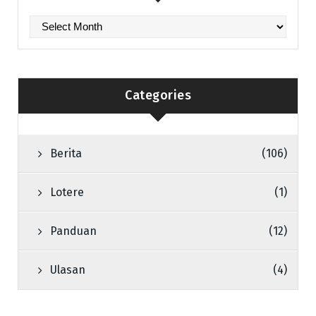
Archives
Categories
Berita
(106)
Lotere
(1)
Panduan
(12)
Ulasan
(4)