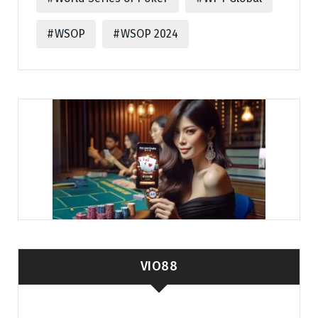
WSOP
WSOP 2024
VIO88