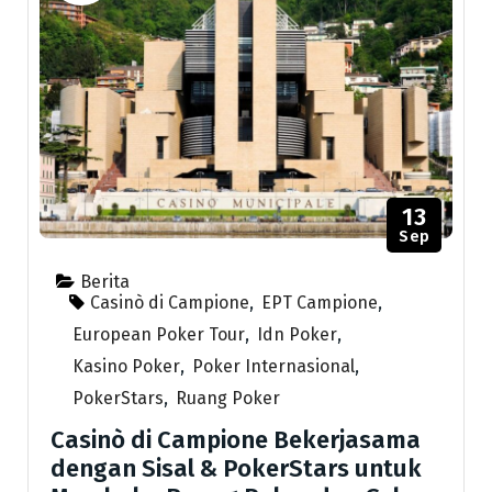
13
Sep
Berita
Casinò di Campione
,
EPT Campione
,
European Poker Tour
,
Idn Poker
,
Kasino Poker
,
Poker Internasional
,
PokerStars
,
Ruang Poker
Casinò di Campione Bekerjasama
dengan Sisal & PokerStars untuk