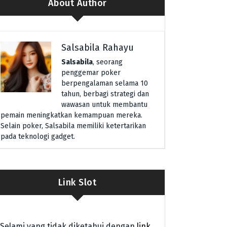
About Author
Salsabila Rahayu
Salsabila
, seorang
penggemar poker
berpengalaman selama 10
tahun, berbagi strategi dan
wawasan untuk membantu
pemain meningkatkan kemampuan mereka.
Selain poker, Salsabila memiliki ketertarikan
pada teknologi gadget.
Link Slot
Selami yang tidak diketahui dengan
link