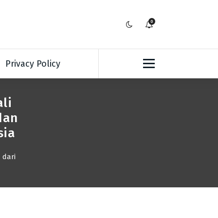
0
Privacy Policy
li
dan
sia
 dari