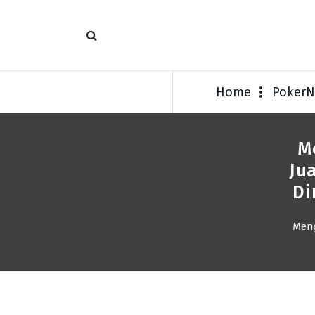
S
k
i
p
t
Home
Poker
o
c
o
n
M
t
Ju
e
Di
n
t
Meng