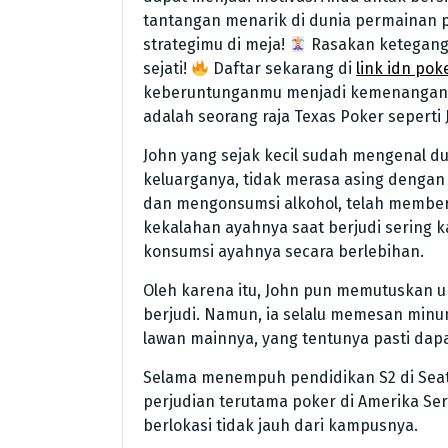
tantangan menarik di dunia permainan 
strategimu di meja!
Rasakan keteganga
sejati!
Daftar sekarang di
link idn pok
keberuntunganmu menjadi kemenangan
adalah seorang raja Texas Poker seperti
John yang sejak kecil sudah mengenal d
keluarganya, tidak merasa asing dengan 
dan mengonsumsi alkohol, telah memberi
kekalahan ayahnya saat berjudi sering k
konsumsi ayahnya secara berlebihan.
Oleh karena itu, John pun memutuskan un
berjudi. Namun, ia selalu memesan minu
lawan mainnya, yang tentunya pasti da
Selama menempuh pendidikan S2 di Seattl
perjudian terutama poker di Amerika Se
berlokasi tidak jauh dari kampusnya.