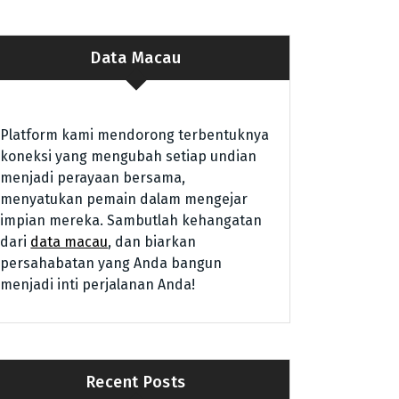
Data Macau
Platform kami mendorong terbentuknya
koneksi yang mengubah setiap undian
menjadi perayaan bersama,
menyatukan pemain dalam mengejar
impian mereka. Sambutlah kehangatan
dari
data macau
, dan biarkan
persahabatan yang Anda bangun
menjadi inti perjalanan Anda!
Recent Posts