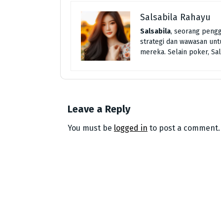
Salsabila Rahayu
Salsabila
, seorang peng
strategi dan wawasan u
mereka. Selain poker, Sal
Leave a Reply
You must be
logged in
to post a comment.