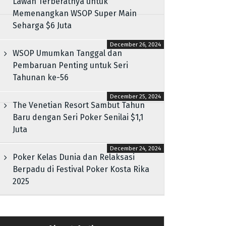
Lawan Terberatnya untuk
Memenangkan WSOP Super Main
Seharga $6 Juta
December 26, 2024
WSOP Umumkan Tanggal dan
Pembaruan Penting untuk Seri
Tahunan ke-56
December 25, 2024
The Venetian Resort Sambut Tahun
Baru dengan Seri Poker Senilai $1,1
Juta
December 24, 2024
Poker Kelas Dunia dan Relaksasi
Berpadu di Festival Poker Kosta Rika
2025