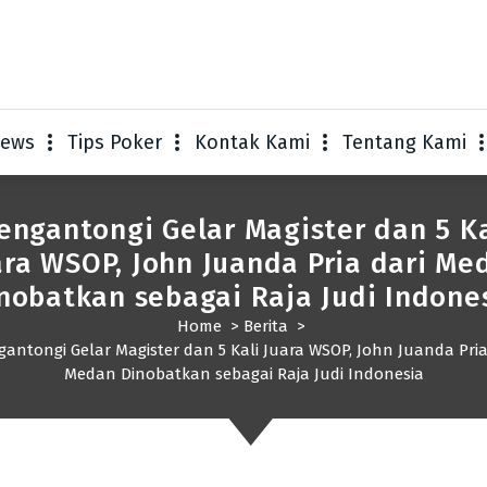
FM HotList
Poker HotList Tips
News
Tips Poker
Kontak Kami
Tentang Kami
engantongi Gelar Magister dan 5 Ka
ara WSOP, John Juanda Pria dari Me
nobatkan sebagai Raja Judi Indone
Home
>
Berita
>
antongi Gelar Magister dan 5 Kali Juara WSOP, John Juanda Pria
Medan Dinobatkan sebagai Raja Judi Indonesia