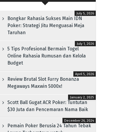
July 5, 2026
Bongkar Rahasia Sukses Main IDN
Poker: Strategi Jitu Menguasai Meja
Taruhan
July 1, 2026
5 Tips Profesional Bermain Togel
Online Rahasia Rumusan dan Kelola
Budget
April 5, 2026
Review Brutal Slot Furry Bonanza
Megaways Maxwin 5000x!
January 2, 2025
Scott Ball Gugat ACR Poker: Tuntutan
$30 Juta dan Pencemaran Nama Baik
December 26, 2024
Pemain Poker Berusia 24 Tahun Tebak