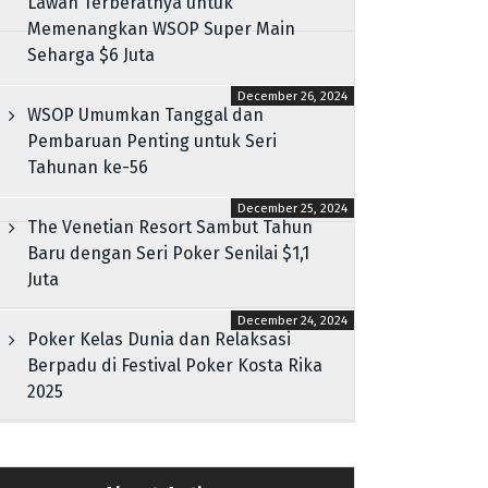
Lawan Terberatnya untuk
Memenangkan WSOP Super Main
Seharga $6 Juta
December 26, 2024
WSOP Umumkan Tanggal dan
Pembaruan Penting untuk Seri
Tahunan ke-56
December 25, 2024
The Venetian Resort Sambut Tahun
Baru dengan Seri Poker Senilai $1,1
Juta
December 24, 2024
Poker Kelas Dunia dan Relaksasi
Berpadu di Festival Poker Kosta Rika
2025