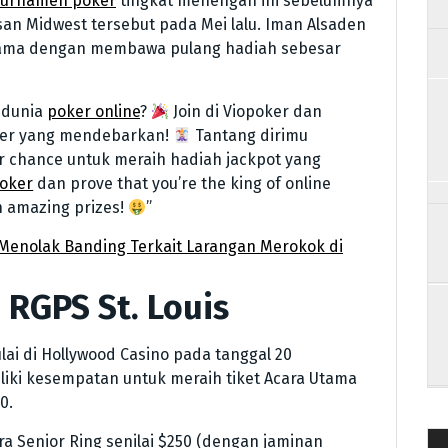
Turnamen poker
tingkat menengah ini sebelumnya
an Midwest tersebut pada Mei lalu. Iman Alsaden
 Utama dengan membawa pulang hadiah sebesar
 dunia
poker online
?
Join di Viopoker dan
oker yang mendebarkan!
Tantang dirimu
r chance untuk meraih hadiah jackpot yang
poker
dan prove that you’re the king of online
n amazing prizes!
”
 Menolak Banding Terkait Larangan Merokok di
 RGPS St. Louis
lai di Hollywood Casino pada tanggal 20
iki kesempatan untuk meraih tiket Acara Utama
0.
 Senior Ring senilai $250 (dengan jaminan