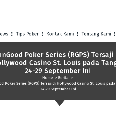
FM HotList
Poker HotList Tips
News
Tips Poker
Kontak Kami
Tentang Kami
unGood Poker Series (RGPS) Tersaji 
llywood Casino St. Louis pada Tan
24-29 September Ini
Home
>
Berita
>
 Poker Series (RGPS) Tersaji di Hollywood Casino St. Louis pad
24-29 September Ini