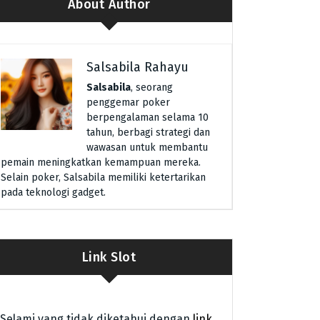
About Author
Salsabila Rahayu
Salsabila
, seorang
penggemar poker
berpengalaman selama 10
tahun, berbagi strategi dan
wawasan untuk membantu
pemain meningkatkan kemampuan mereka.
Selain poker, Salsabila memiliki ketertarikan
pada teknologi gadget.
Link Slot
Selami yang tidak diketahui dengan
link