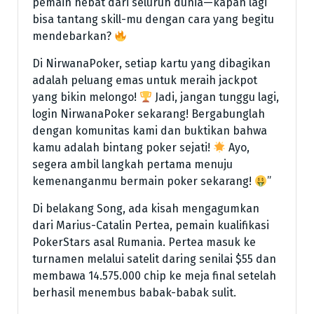
pemain hebat dari seluruh dunia—kapan lagi
bisa tantang skill-mu dengan cara yang begitu
mendebarkan?
Di NirwanaPoker, setiap kartu yang dibagikan
adalah peluang emas untuk meraih jackpot
yang bikin melongo!
Jadi, jangan tunggu lagi,
login NirwanaPoker sekarang! Bergabunglah
dengan komunitas kami dan buktikan bahwa
kamu adalah bintang poker sejati!
Ayo,
segera ambil langkah pertama menuju
kemenanganmu bermain poker sekarang!
”
Di belakang Song, ada kisah mengagumkan
dari Marius-Catalin Pertea, pemain kualifikasi
PokerStars asal Rumania. Pertea masuk ke
turnamen melalui satelit daring senilai $55 dan
membawa 14.575.000 chip ke meja final setelah
berhasil menembus babak-babak sulit.