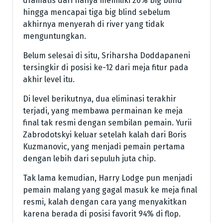
dramatis dari hanya memiliki 20% big blind
hingga mencapai tiga big blind sebelum
akhirnya menyerah di river yang tidak
menguntungkan.
Belum selesai di situ, Sriharsha Doddapaneni
tersingkir di posisi ke-12 dari meja fitur pada
akhir level itu.
Di level berikutnya, dua eliminasi terakhir
terjadi, yang membawa permainan ke meja
final tak resmi dengan sembilan pemain. Yurii
Zabrodotskyi keluar setelah kalah dari Boris
Kuzmanovic, yang menjadi pemain pertama
dengan lebih dari sepuluh juta chip.
Tak lama kemudian, Harry Lodge pun menjadi
pemain malang yang gagal masuk ke meja final
resmi, kalah dengan cara yang menyakitkan
karena berada di posisi favorit 94% di flop.