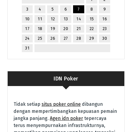
3
4
5
6
7
8
9
10
11
12
13
14
15
16
17
18
19
20
21
22
23
24
25
26
27
28
29
30
31
IDN Poker
Tidak setiap
situs poker online
dibangun
dengan mempertimbangkan kepuasan pemain
jangka panjang.
Agen idn poker
tepercaya
terus menyempurnakan infrastrukturnya,