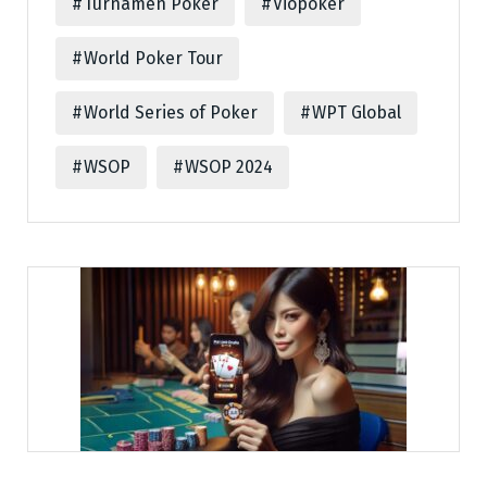
Turnamen Poker
Viopoker
World Poker Tour
World Series of Poker
WPT Global
WSOP
WSOP 2024