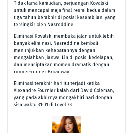
Tidak lama kemudian, perjuangan Kovalski
untuk mencapai meja final resmi kedua dalam
tiga tahun berakhir di posisi kesembilan, yang
tersingkir oleh Nasreddine.
Eliminasi Kovalski membuka jalan untuk lebih
banyak eliminasi. Nasreddine kembali
menunjukkan kehebatannya dengan
mengalahkan Jianwei Lin di posisi kedelapan,
dan menciptakan momen dramatis dengan
runner-runner Broadway.
Eliminasi terakhir hari itu terjadi ketika
Alexandre Fournier kalah dari David Coleman,
yang pada akhirnya mengakhiri hari dengan
sisa waktu 31:01 di Level 33.