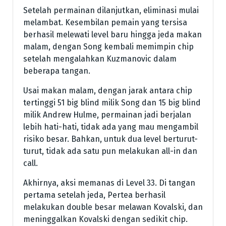
Setelah permainan dilanjutkan, eliminasi mulai
melambat. Kesembilan pemain yang tersisa
berhasil melewati level baru hingga jeda makan
malam, dengan Song kembali memimpin chip
setelah mengalahkan Kuzmanovic dalam
beberapa tangan.
Usai makan malam, dengan jarak antara chip
tertinggi 51 big blind milik Song dan 15 big blind
milik Andrew Hulme, permainan jadi berjalan
lebih hati-hati, tidak ada yang mau mengambil
risiko besar. Bahkan, untuk dua level berturut-
turut, tidak ada satu pun melakukan all-in dan
call.
Akhirnya, aksi memanas di Level 33. Di tangan
pertama setelah jeda, Pertea berhasil
melakukan double besar melawan Kovalski, dan
meninggalkan Kovalski dengan sedikit chip.