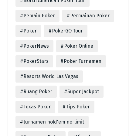
North American Poker Tour
Pemain Poker
Permainan Poker
Poker
PokerGO Tour
PokerNews
Poker Online
PokerStars
Poker Turnamen
Resorts World Las Vegas
Ruang Poker
Super Jackpot
Texas Poker
Tips Poker
turnamen hold'em no-limit