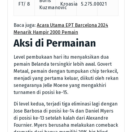
Boris
FT/ 8
Kroasia
5.275.000
21
Kuzmanovic
Baca juga:
Acara Utama EPT Barcelona 2024
Menarik Hampir 2000 Pemain
Aksi di Permainan
Level pembukaan hari itu menyaksikan dua
pemain Belanda tersingkir lebih awal. Govert
Metaal, pemain dengan tumpukan chip terkecil,
menjadi yang pertama keluar, diikuti oleh rekan
senegaranya Jelle Moene yang mengakhiri
turnamen di posisi ke-15.
Di level kedua, terjadi tiga eliminasi lagi dengan
Jose Barbosa di posisi ke-14 dan Daniel Myers
di posisi ke-13 setelah kalah dari Alexandre
Fournier. Myers berusaha melakukan comeback