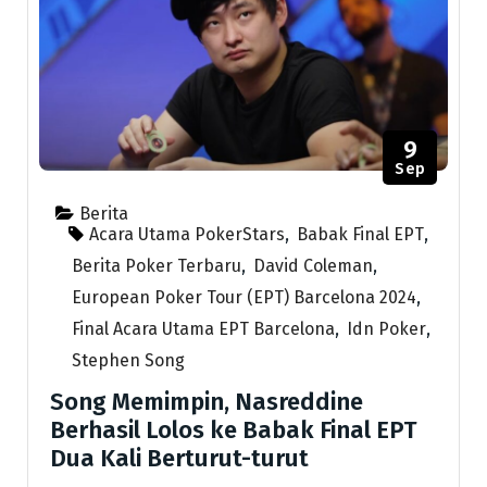
9
Sep
Berita
Acara Utama PokerStars
,
Babak Final EPT
,
Berita Poker Terbaru
,
David Coleman
,
European Poker Tour (EPT) Barcelona 2024
,
Final Acara Utama EPT Barcelona
,
Idn Poker
,
Stephen Song
Song Memimpin, Nasreddine
Berhasil Lolos ke Babak Final EPT
Dua Kali Berturut-turut