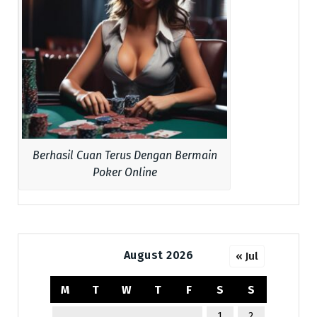
Berhasil Cuan Terus Dengan Bermain
Poker Online
August 2026
« Jul
M
T
W
T
F
S
S
1
2