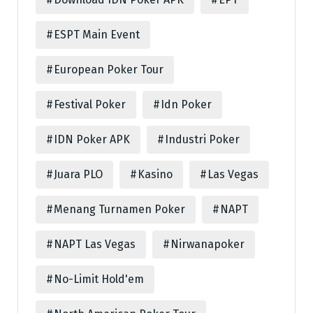
ESPT Main Event
European Poker Tour
Festival Poker
Idn Poker
IDN Poker APK
Industri Poker
Juara PLO
Kasino
Las Vegas
Menang Turnamen Poker
NAPT
NAPT Las Vegas
Nirwanapoker
No-Limit Hold'em