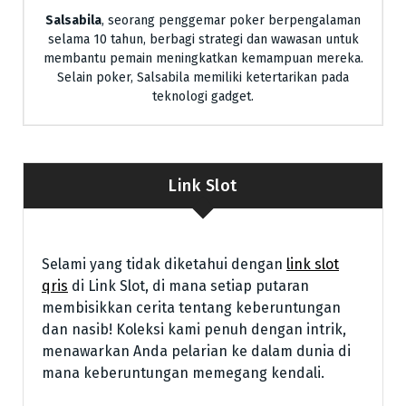
Salsabila
, seorang penggemar poker berpengalaman
selama 10 tahun, berbagi strategi dan wawasan untuk
membantu pemain meningkatkan kemampuan mereka.
Selain poker, Salsabila memiliki ketertarikan pada
teknologi gadget.
Link Slot
Selami yang tidak diketahui dengan
link slot
qris
di Link Slot, di mana setiap putaran
membisikkan cerita tentang keberuntungan
dan nasib! Koleksi kami penuh dengan intrik,
menawarkan Anda pelarian ke dalam dunia di
mana keberuntungan memegang kendali.