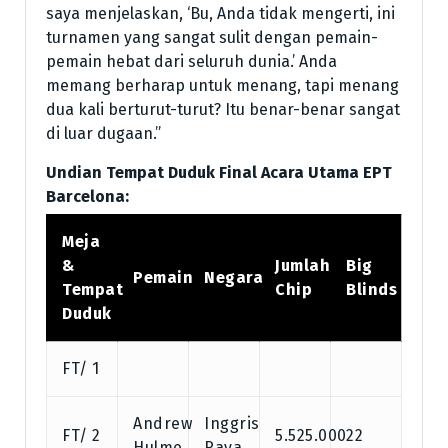
saya menjelaskan, ‘Bu, Anda tidak mengerti, ini
turnamen yang sangat sulit dengan pemain-
pemain hebat dari seluruh dunia.’ Anda
memang berharap untuk menang, tapi menang
dua kali berturut-turut? Itu benar-benar sangat
di luar dugaan.”
Undian Tempat Duduk Final Acara Utama EPT
Barcelona:
Meja
&
Jumlah
Big
Pemain
Negara
Tempat
Chip
Blinds
Duduk
FT/ 1
Andrew
Inggris
FT/ 2
5.525.000
22
Hulme
Raya