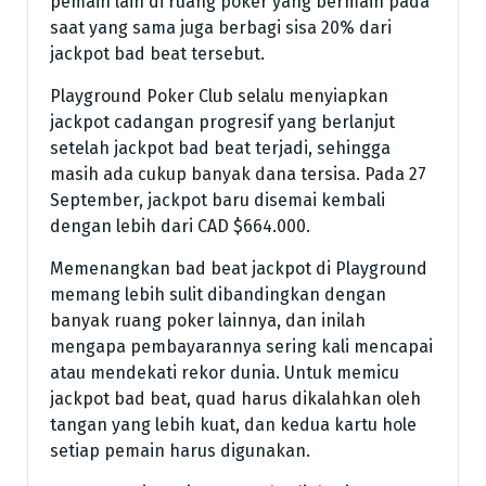
pemain lain di ruang poker yang bermain pada
saat yang sama juga berbagi sisa 20% dari
jackpot bad beat tersebut.
Playground Poker Club selalu menyiapkan
jackpot cadangan progresif yang berlanjut
setelah jackpot bad beat terjadi, sehingga
masih ada cukup banyak dana tersisa. Pada 27
September, jackpot baru disemai kembali
dengan lebih dari CAD $664.000.
Memenangkan bad beat jackpot di Playground
memang lebih sulit dibandingkan dengan
banyak ruang poker lainnya, dan inilah
mengapa pembayarannya sering kali mencapai
atau mendekati rekor dunia. Untuk memicu
jackpot bad beat, quad harus dikalahkan oleh
tangan yang lebih kuat, dan kedua kartu hole
setiap pemain harus digunakan.