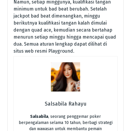
Namun, setiap minggunya, kualifikasi tangan
minimum untuk bad beat berubah. Setelah
jackpot bad beat dimenangkan, minggu
berikutnya kualifikasi tangan kalah dimulai
dengan quad ace, kemudian secara bertahap
menurun setiap minggu hingga mencapai quad
dua. Semua aturan lengkap dapat dilihat di
situs web resmi Playground.
Salsabila Rahayu
Salsabila
, seorang penggemar poker
berpengalaman selama 10 tahun, berbagi strategi
dan wawasan untuk membantu pemain