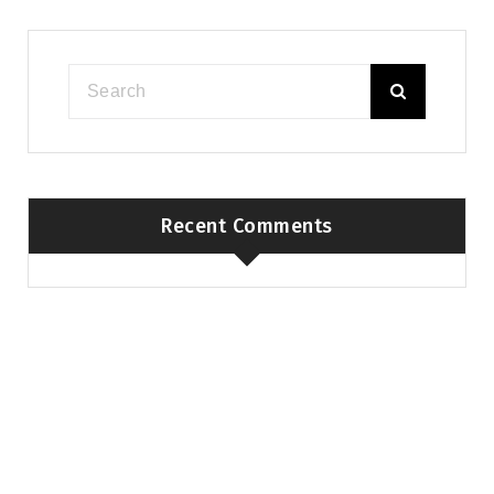
Recent Comments