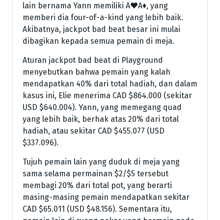
lain bernama Yann memiliki A♥A♦, yang
memberi dia four-of-a-kind yang lebih baik.
Akibatnya, jackpot bad beat besar ini mulai
dibagikan kepada semua pemain di meja.
Aturan jackpot bad beat di Playground
menyebutkan bahwa pemain yang kalah
mendapatkan 40% dari total hadiah, dan dalam
kasus ini, Elie menerima CAD $864.000 (sekitar
USD $640.004). Yann, yang memegang quad
yang lebih baik, berhak atas 20% dari total
hadiah, atau sekitar CAD $455.077 (USD
$337.096).
Tujuh pemain lain yang duduk di meja yang
sama selama permainan $2/$5 tersebut
membagi 20% dari total pot, yang berarti
masing-masing pemain mendapatkan sekitar
CAD $65.011 (USD $48.156). Sementara itu,