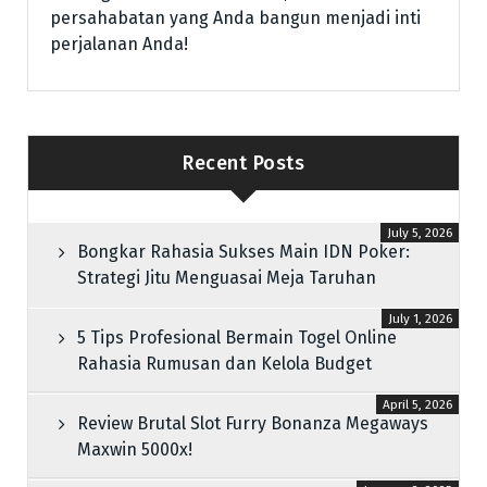
persahabatan yang Anda bangun menjadi inti
perjalanan Anda!
Recent Posts
July 5, 2026
Bongkar Rahasia Sukses Main IDN Poker:
Strategi Jitu Menguasai Meja Taruhan
July 1, 2026
5 Tips Profesional Bermain Togel Online
Rahasia Rumusan dan Kelola Budget
April 5, 2026
Review Brutal Slot Furry Bonanza Megaways
Maxwin 5000x!