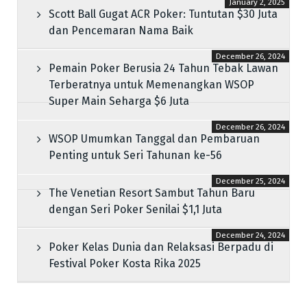
January 2, 2025
Scott Ball Gugat ACR Poker: Tuntutan $30 Juta
dan Pencemaran Nama Baik
December 26, 2024
Pemain Poker Berusia 24 Tahun Tebak Lawan
Terberatnya untuk Memenangkan WSOP
Super Main Seharga $6 Juta
December 26, 2024
WSOP Umumkan Tanggal dan Pembaruan
Penting untuk Seri Tahunan ke-56
December 25, 2024
The Venetian Resort Sambut Tahun Baru
dengan Seri Poker Senilai $1,1 Juta
December 24, 2024
Poker Kelas Dunia dan Relaksasi Berpadu di
Festival Poker Kosta Rika 2025