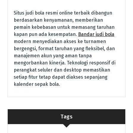
Situs judi bola resmi online terbaik dibangun
berdasarkan kenyamanan, memberikan
pemain kebebasan untuk memasang taruhan
kapan pun ada kesempatan.
Bandar judi bola
modern menyediakan akses ke turnamen
bergengsi, format taruhan yang fleksibel, dan
manajemen akun yang aman tanpa
mengorbankan kinerja. Teknologi responsif di
perangkat seluler dan desktop memastikan
setiap fitur tetap dapat diakses sepanjang
kalender sepak bola.
Tags