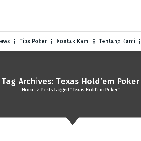
FM HotList
Poker HotList Tips
News
Tips Poker
Kontak Kami
Tentang Kami
Tag Archives: Texas Hold’em Poker
Home
>
Posts tagged "Texas Hold’em Poker"