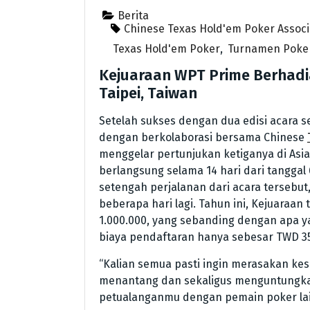
Berita
Chinese Texas Hold'em Poker Associ
Texas Hold'em Poker
,
Turnamen Poke
Kejuaraan WPT Prime Berhadiah
Taipei, Taiwan
Setelah sukses dengan dua edisi acara 
dengan berkolaborasi bersama Chinese
menggelar pertunjukan ketiganya di Asia 
berlangsung selama 14 hari dari tanggal
setengah perjalanan dari acara tersebu
beberapa hari lagi. Tahun ini, Kejuaraa
1.000.000, yang sebanding dengan apa 
biaya pendaftaran hanya sebesar TWD 35
“Kalian semua pasti ingin merasakan ke
menantang dan sekaligus menguntungkan
petualanganmu dengan pemain poker lai