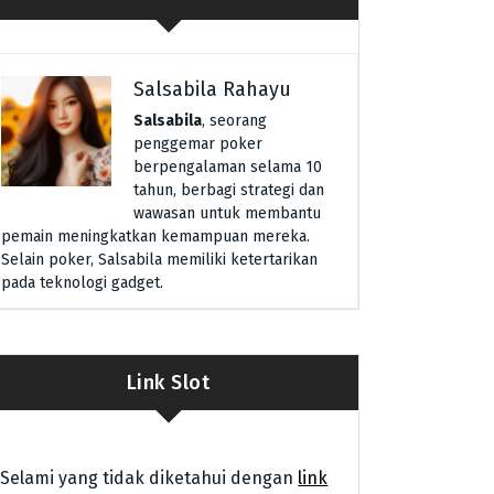
Salsabila Rahayu
Salsabila
, seorang
penggemar poker
berpengalaman selama 10
tahun, berbagi strategi dan
wawasan untuk membantu
pemain meningkatkan kemampuan mereka.
Selain poker, Salsabila memiliki ketertarikan
pada teknologi gadget.
Link Slot
Selami yang tidak diketahui dengan
link