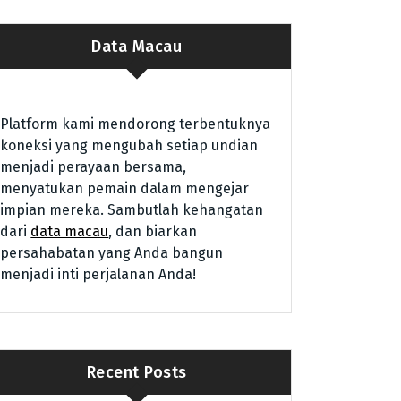
Data Macau
Platform kami mendorong terbentuknya
koneksi yang mengubah setiap undian
menjadi perayaan bersama,
menyatukan pemain dalam mengejar
impian mereka. Sambutlah kehangatan
dari
data macau
, dan biarkan
persahabatan yang Anda bangun
menjadi inti perjalanan Anda!
Recent Posts