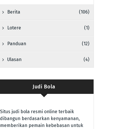
Berita
(106)
Lotere
(1)
Panduan
(12)
Ulasan
(4)
Judi Bola
Situs judi bola resmi online terbaik
dibangun berdasarkan kenyamanan,
memberikan pemain kebebasan untuk