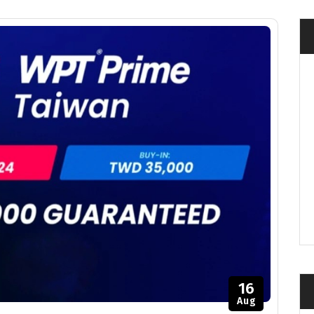
16
Aug