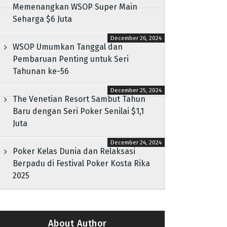
Memenangkan WSOP Super Main
Seharga $6 Juta
December 26, 2024
WSOP Umumkan Tanggal dan
Pembaruan Penting untuk Seri
Tahunan ke-56
December 25, 2024
The Venetian Resort Sambut Tahun
Baru dengan Seri Poker Senilai $1,1
Juta
December 24, 2024
Poker Kelas Dunia dan Relaksasi
Berpadu di Festival Poker Kosta Rika
2025
About Author