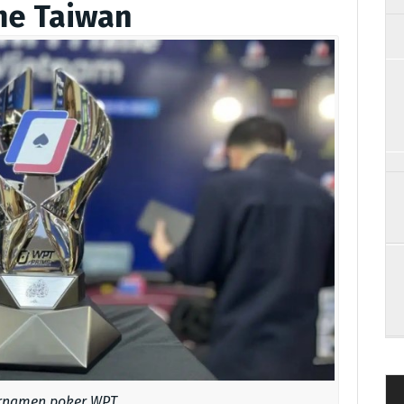
me Taiwan
urnamen poker WPT