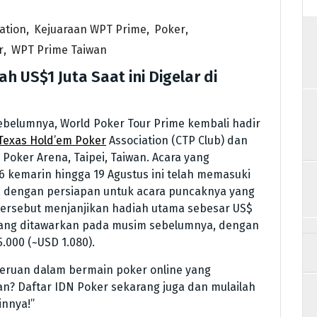
ation
,
Kejuaraan WPT Prime
,
Poker
,
r
,
WPT Prime Taiwan
 US$1 Juta Saat ini Digelar di
sebelumnya, World Poker Tour Prime kembali hadir
Texas Hold’em Poker
Association (CTP Club) dan
Poker Arena, Taipei, Taiwan. Acara yang
 6 kemarin hingga 19 Agustus ini telah memasuki
t, dengan persiapan untuk acara puncaknya yang
n tersebut menjanjikan hadiah utama sebesar US$
yang ditawarkan pada musim sebelumnya, dengan
.000 (~USD 1.080).
seruan dalam bermain poker online yang
? Daftar IDN Poker sekarang juga dan mulailah
nnya!”