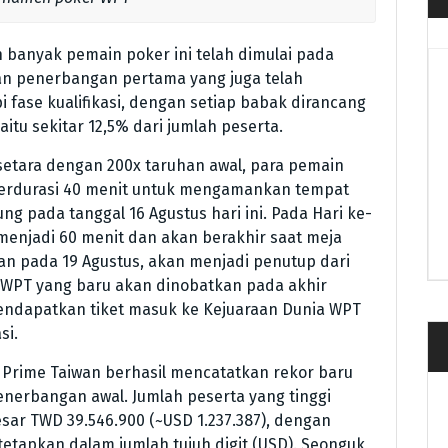
 banyak pemain poker ini telah dimulai pada
an penerbangan pertama yang juga telah
 fase kualifikasi, dengan setiap babak dirancang
itu sekitar 12,5% dari jumlah peserta.
etara dengan 200x taruhan awal, para pemain
 berdurasi 40 menit untuk mengamankan tempat
ng pada tanggal 16 Agustus hari ini. Pada Hari ke-
 menjadi 60 menit dan akan berakhir saat meja
lkan pada 19 Agustus, akan menjadi penutup dari
 WPT yang baru akan dinobatkan pada akhir
ndapatkan tiket masuk ke Kejuaraan Dunia WPT
si.
Prime Taiwan berhasil mencatatkan rekor baru
penerbangan awal. Jumlah peserta yang tinggi
sar TWD 39.546.900 (~USD 1.237.387), dengan
etapkan dalam jumlah tujuh digit (USD). Seonguk