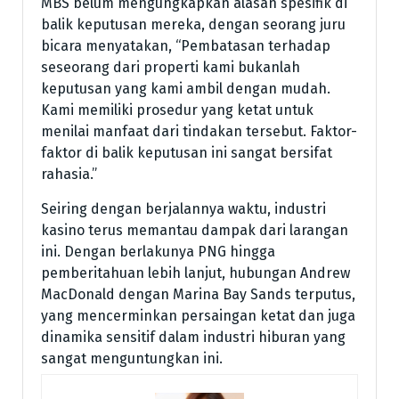
MBS belum mengungkapkan alasan spesifik di
balik keputusan mereka, dengan seorang juru
bicara menyatakan, “Pembatasan terhadap
seseorang dari properti kami bukanlah
keputusan yang kami ambil dengan mudah.
Kami memiliki prosedur yang ketat untuk
menilai manfaat dari tindakan tersebut. Faktor-
faktor di balik keputusan ini sangat bersifat
rahasia.”
Seiring dengan berjalannya waktu, industri
kasino terus memantau dampak dari larangan
ini. Dengan berlakunya PNG hingga
pemberitahuan lebih lanjut, hubungan Andrew
MacDonald dengan Marina Bay Sands terputus,
yang mencerminkan persaingan ketat dan juga
dinamika sensitif dalam industri hiburan yang
sangat menguntungkan ini.