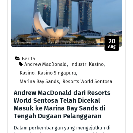
20
Aug
Berita
Andrew MacDonald
,
Industri Kasino
,
Kasino
,
Kasino Singapura
,
Marina Bay Sands
,
Resorts World Sentosa
Andrew MacDonald dari Resorts
World Sentosa Telah Dicekal
Masuk ke Marina Bay Sands di
Tengah Dugaan Pelanggaran
Dalam perkembangan yang mengejutkan di