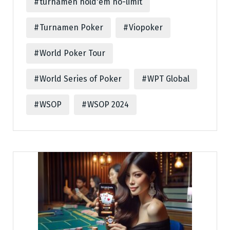
turnamen hold'em no-limit
Turnamen Poker
Viopoker
World Poker Tour
World Series of Poker
WPT Global
WSOP
WSOP 2024