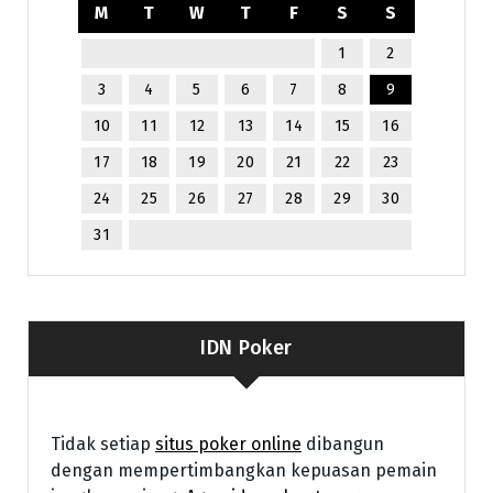
M
T
W
T
F
S
S
1
2
3
4
5
6
7
8
9
10
11
12
13
14
15
16
17
18
19
20
21
22
23
24
25
26
27
28
29
30
31
IDN Poker
Tidak setiap
situs poker online
dibangun
dengan mempertimbangkan kepuasan pemain