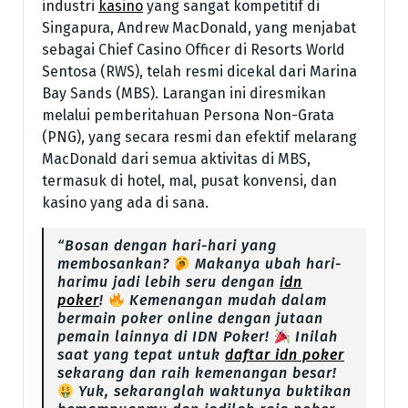
industri
kasino
yang sangat kompetitif di
Singapura, Andrew MacDonald, yang menjabat
sebagai Chief Casino Officer di Resorts World
Sentosa (RWS), telah resmi dicekal dari Marina
Bay Sands (MBS). Larangan ini diresmikan
melalui pemberitahuan Persona Non-Grata
(PNG), yang secara resmi dan efektif melarang
MacDonald dari semua aktivitas di MBS,
termasuk di hotel, mal, pusat konvensi, dan
kasino yang ada di sana.
“Bosan dengan hari-hari yang
membosankan?
Makanya ubah hari-
harimu jadi lebih seru dengan
idn
poker
!
Kemenangan mudah dalam
bermain poker online dengan jutaan
pemain lainnya di IDN Poker!
Inilah
saat yang tepat untuk
daftar idn poker
sekarang dan raih kemenangan besar!
Yuk, sekaranglah waktunya buktikan