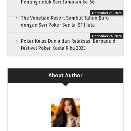
Penting untuk Seri Tahunan ke-56
December 25, 2024
The Venetian Resort Sambut Tahun Baru
dengan Seri Poker Senilai $1,1 Juta
December 24, 2024
Poker Kelas Dunia dan Relaksasi Berpadu di
Festival Poker Kosta Rika 2025
About Author