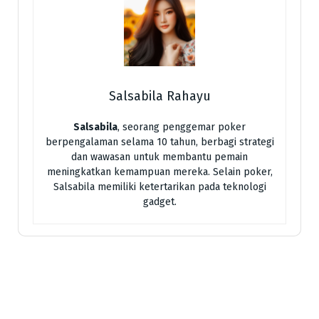
Salsabila Rahayu
Salsabila
, seorang penggemar poker
berpengalaman selama 10 tahun, berbagi strategi
dan wawasan untuk membantu pemain
meningkatkan kemampuan mereka. Selain poker,
Salsabila memiliki ketertarikan pada teknologi
gadget.