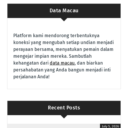
Data Macau
Platform kami mendorong terbentuknya
koneksi yang mengubah setiap undian menjadi
perayaan bersama, menyatukan pemain dalam
mengejar impian mereka. Sambutlah
kehangatan dari
data macau
, dan biarkan
persahabatan yang Anda bangun menjadi inti
perjalanan Anda!
Recent Posts
July 5, 2026