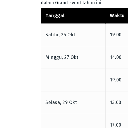
dalam Grand Event tahun ini.
Tanggal
Waktu
Sabtu, 26 Okt
19.00
Minggu, 27 Okt
14.00
19.00
Selasa, 29 Okt
13.00
17.00