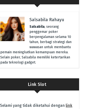
Salsabila Rahayu
Salsabila
, seorang
penggemar poker
berpengalaman selama 10
tahun, berbagi strategi dan
wawasan untuk membantu
pemain meningkatkan kemampuan mereka.
Selain poker, Salsabila memiliki ketertarikan
pada teknologi gadget.
Link Slot
Selami yang tidak diketahui dengan
link