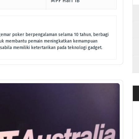
MPF Hari 1B
gemar poker berpengalaman selama 10 tahun, berbagi
ntuk membantu pemain meningkatkan kemampuan
sabila memiliki ketertarikan pada teknologi gadget.