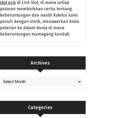
slot qris
di Link Slot, di mana setiap
putaran membisikkan cerita tentang
keberuntungan dan nasib! Koleksi kami
penuh dengan intrik, menawarkan Anda
pelarian ke dalam dunia di mana
keberuntungan memegang kendali.
Archives
chives
Categories