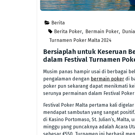
Berita
Berita Poker
,
Bermain Poker
,
Dunia
Turnamen Poker Malta 2024
Bersiaplah untuk Keseruan Be
dalam Festival Turnamen Pok
Musim panas hampir usai di berbagai be
pengalaman dengan
bermain poker
di b
poker pun sekarang dapat menikmati ke
serunya permainan dalam Festival Poker
Festival Poker Malta pertama kali digel
mendapat sambutan yang sangat positif.
di Kasino Portomaso, St. Julian’s, Malta
minggu yang puncaknya adalah Acara Uta
sebesar €550. Turnamen ini berhasil men