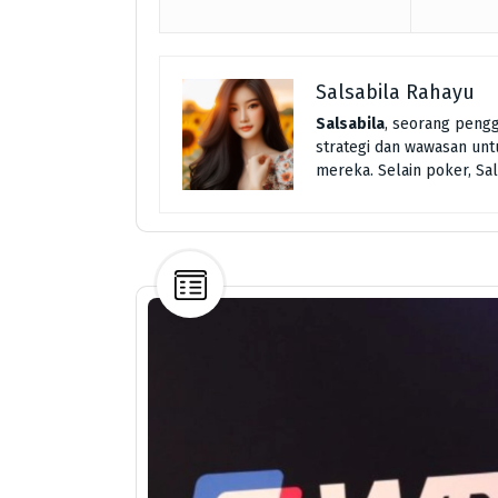
Salsabila Rahayu
Salsabila
, seorang peng
strategi dan wawasan u
mereka. Selain poker, Sal