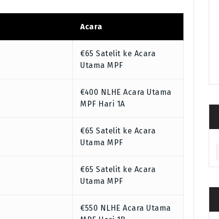
Acara
€65 Satelit ke Acara
Utama MPF
€400 NLHE Acara Utama
MPF Hari 1A
€65 Satelit ke Acara
Utama MPF
Ar
€65 Satelit ke Acara
Utama MPF
€550 NLHE Acara Utama