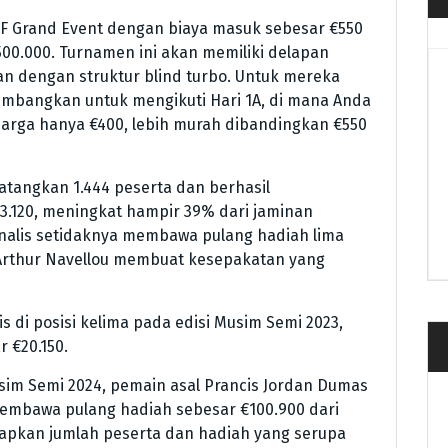
PF Grand Event dengan biaya masuk sebesar €550
500.000. Turnamen ini akan memiliki delapan
 dengan struktur blind turbo. Untuk mereka
timbangkan untuk mengikuti Hari 1A, di mana Anda
arga hanya €400, lebih murah dibandingkan €550
tangkan 1.444 peserta dan berhasil
.120, meningkat hampir 39% dari jaminan
inalis setidaknya membawa pulang hadiah lima
a Arthur Navellou membuat kesepakatan yang
 di posisi kelima pada edisi Musim Semi 2023,
 €20.150.
sim Semi 2024, pemain asal Prancis Jordan Dumas
membawa pulang hadiah sebesar €100.900 dari
arapkan jumlah peserta dan hadiah yang serupa