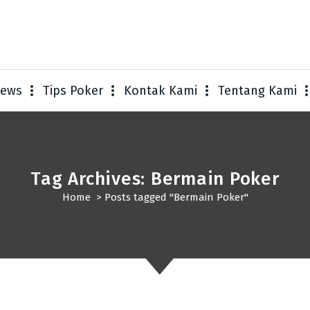
FM HotList
Poker HotList Tips
News
Tips Poker
Kontak Kami
Tentang Kami
Tag Archives: Bermain Poker
Home
>
Posts tagged "Bermain Poker"