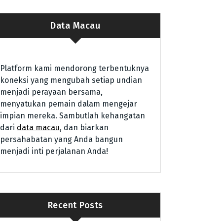
Data Macau
Platform kami mendorong terbentuknya
koneksi yang mengubah setiap undian
menjadi perayaan bersama,
menyatukan pemain dalam mengejar
impian mereka. Sambutlah kehangatan
dari
data macau
, dan biarkan
persahabatan yang Anda bangun
menjadi inti perjalanan Anda!
Recent Posts