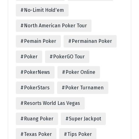
No-Limit Hold'em
North American Poker Tour
Pemain Poker
Permainan Poker
Poker
PokerGO Tour
PokerNews
Poker Online
PokerStars
Poker Turnamen
Resorts World Las Vegas
Ruang Poker
Super Jackpot
Texas Poker
Tips Poker