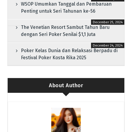
WSOP Umumkan Tanggal dan Pembaruan
Penting untuk Seri Tahunan ke-56
December 25, 2024
The Venetian Resort Sambut Tahun Baru
dengan Seri Poker Senilai $1,1 Juta
December 24, 2024
Poker Kelas Dunia dan Relaksasi Berpadu di
Festival Poker Kosta Rika 2025
About Author