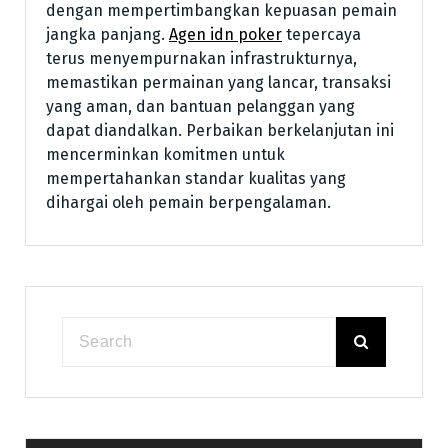
dengan mempertimbangkan kepuasan pemain
jangka panjang.
Agen idn poker
tepercaya
terus menyempurnakan infrastrukturnya,
memastikan permainan yang lancar, transaksi
yang aman, dan bantuan pelanggan yang
dapat diandalkan. Perbaikan berkelanjutan ini
mencerminkan komitmen untuk
mempertahankan standar kualitas yang
dihargai oleh pemain berpengalaman.