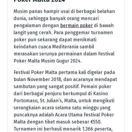
Musim panas hampir usai di berbagai belahan
dunia, sehingga banyak orang mencari
pengalaman dengan
bermain poker
di bawah
langit yang cerah. Para penggemar turnamen
poker pun sekarang dapat menikmati
keindahan cuaca Mediterania sambil
merasakan serunya permainan dalam Festival
Poker Malta Musim Gugur 2024.
Festival Poker Malta pertama kali digelar pada
bulan November 2018, dan acaranya mendapat
sambutan yang sangat positif. Pemain poker
dari berbagai penjuru berkumpul di Kasino
Portomaso, St. Julian’s, Malta, untuk mengikuti
serangkaian acara selama satu minggu yang
puncaknya adalah Acara Utama Festival Poker
Malta dengan tiket masuk sebesar €550.
Turnamen ini berhasil menarik 1.366 peserta,