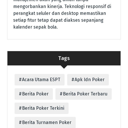
mengorbankan kinerja. Teknologi responsif di
perangkat seluler dan desktop memastikan
setiap fitur tetap dapat diakses sepanjang
kalender sepak bola.
Tags
Acara Utama ESPT
Apk Idn Poker
Berita Poker
Berita Poker Terbaru
Berita Poker Terkini
Berita Turnamen Poker