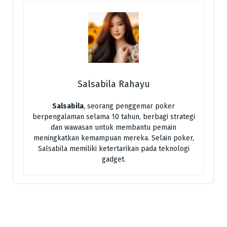
Salsabila Rahayu
Salsabila
, seorang penggemar poker
berpengalaman selama 10 tahun, berbagi strategi
dan wawasan untuk membantu pemain
meningkatkan kemampuan mereka. Selain poker,
Salsabila memiliki ketertarikan pada teknologi
gadget.