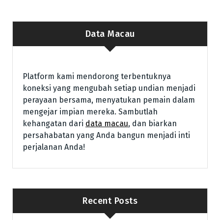
Data Macau
Platform kami mendorong terbentuknya
koneksi yang mengubah setiap undian menjadi
perayaan bersama, menyatukan pemain dalam
mengejar impian mereka. Sambutlah
kehangatan dari
data macau
, dan biarkan
persahabatan yang Anda bangun menjadi inti
perjalanan Anda!
Recent Posts