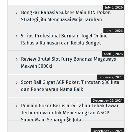
July 5, 2026
Bongkar Rahasia Sukses Main IDN Poker:
Strategi Jitu Menguasai Meja Taruhan
July 1, 2026
5 Tips Profesional Bermain Togel Online
Rahasia Rumusan dan Kelola Budget
April 5, 2026
Review Brutal Slot Furry Bonanza Megaways
Maxwin 5000x!
January 2, 2025
Scott Ball Gugat ACR Poker: Tuntutan $30 Juta
dan Pencemaran Nama Baik
December 26, 2024
Pemain Poker Berusia 24 Tahun Tebak Lawan
Terberatnya untuk Memenangkan WSOP
Super Main Seharga $6 Juta
December 26, 2024