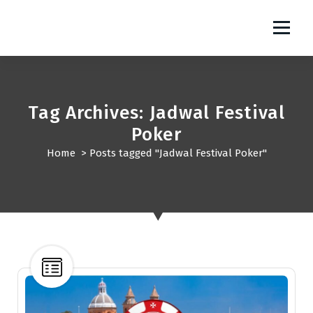
S
FM HotList
k
i
Poker HotList Tips
p
t
o
c
Tag Archives: Jadwal Festival
o
Poker
n
Home
>
Posts tagged "Jadwal Festival Poker"
t
e
n
t